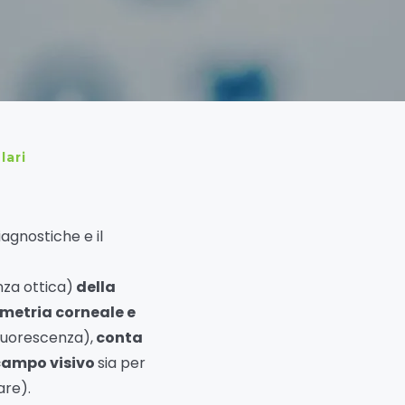
lari
iagnostiche e il
za ottica)
della
ometria corneale e
luorescenza),
conta
campo visivo
sia per
re).