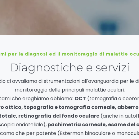
mi per la diagnosi ed il monitoraggio di malattie ocu
Diagnostiche e servizi
io ci avvaliamo di strumentazioni all'avanguardia per le d
monitoraggio delle principali malattie oculari.
i esami che eroghiamo abbiamo:
OCT
(tomografia a coeren
o ottico, topografia e tomografia corneale, abberr
 totale, retinografia del fondo oculare
(anche in autof
copia endoteliale),
pachimetria corneale, esame del 
ucoma che per patente (Esterman binoculare o monocula