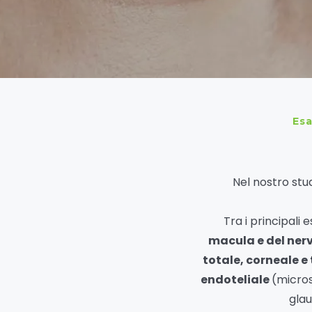
Esa
Nel nostro stud
Tra i principal
macula e del nerv
totale, corneale e
endoteliale
(micros
gla